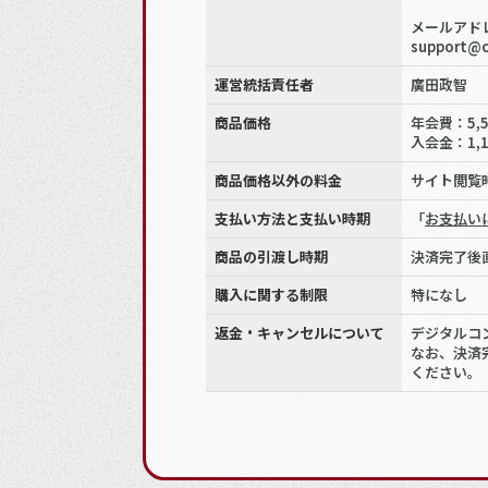
メールアド
support@c
運営統括責任者
廣田政智
商品価格
年会費：5,
入会金：1,
商品価格以外の料金
サイト閲覧
支払い方法と支払い時期
「
お支払い
商品の引渡し時期
決済完了後
購入に関する制限
特になし
返金・キャンセルについて
デジタルコ
なお、決済
ください。