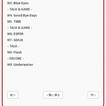
M3.
Blue Eyes
- TALK & GAME -
M4.
Good Bye Days
M5.
TIME
- TALK & GAME -
M6.
ESPER
M7.
Glitch
- TALK -
M8.
Flash
- ENCORE -
M9.
Underwater
前へ
一覧に戻る
次へ