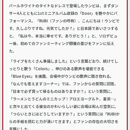
パールホワイトのタイトなドレスで登場したウンビは、まずダン
サー4人とともに1stミニアルバム収録の「Door」を艶やかにパ
フォーマンス。「RUBI（ファンの呼称）、こんにちは！ウンビで
す。久しぶりですね。元気でしたか？」と日本語であいさつする
と、「私は今、本当に幸せです。ありがとう！」と、ソロデビュ
ー後、初めてのファンミーティング開催の喜びをファンに伝え
た。
「ライブをたくさん準備しました」という言葉どおり、続けてし
っとりと歌う「Colors」、伸びのある歌声を堪能できる
「Blue Eyes」を披露。会場中がウンビの歌声に聴き惚れる。
「なんでも答えますコーナー」では、ファンからの質問に回答。
「日本で必ず買って帰るものはありますか？」という質問に、
「ラーメンとうどんのミニカップ！アロエヨーグルト、麦茶…」
と次々と出てくる彼女のかわいらしい姿に会場は和んだ空気に。
「つらいときにはどうしていますか？」という質問には「RUBIか
らの手紙を読むと力が湧いてきます」とファンの存在の大切さを
言葉にした。