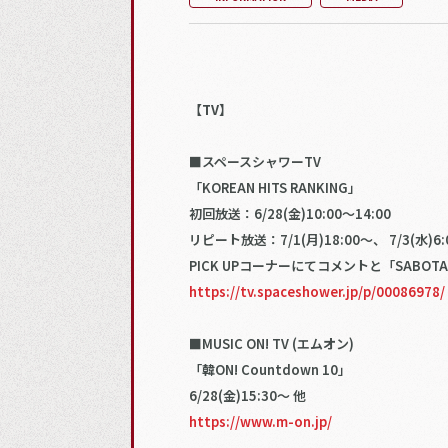
【TV】
■スペースシャワーTV
「KOREAN HITS RANKING」
初回放送：6/28(金)10:00～14:00
リピート放送：7/1(月)18:00～、 7/3(水)6:
PICK UPコーナーにてコメントと「SABO
https://tv.spaceshower.jp/p/00086978/
■MUSIC ON! TV (エムオン)
「韓ON! Countdown 10」
6/28(金)15:30〜 他
https://www.m-on.jp/​