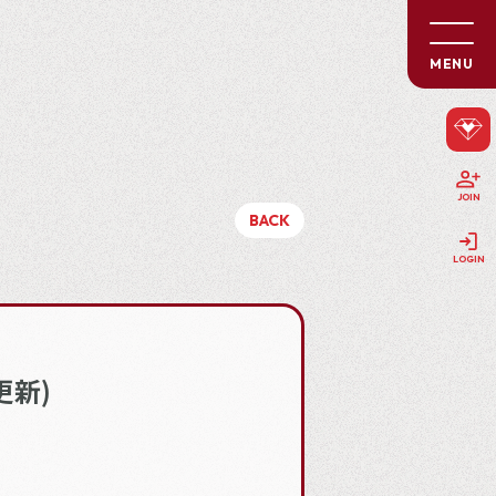
MENU
JOIN
BACK
LOGIN
更新)