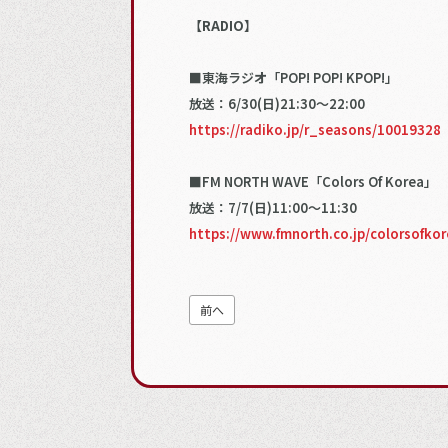
【RADIO】
■東海ラジオ「POP! POP! KPOP!」
放送：6/30(日)21:30〜22:00
https://radiko.jp/r_seasons/10019328
■FM NORTH WAVE「Colors Of Korea」
放送：7/7(日)11:00〜11:30
https://www.fmnorth.co.jp/colorsofkor
前へ