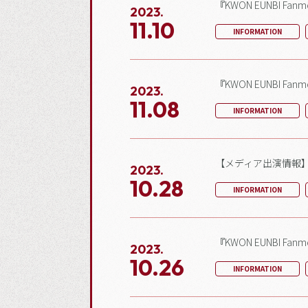
『KWON EUNBI Fa
2023.
11.10
INFORMATION
『KWON EUNBI F
2023.
11.08
INFORMATION
【メディア出演情報】「V
2023.
10.28
INFORMATION
『KWON EUNBI Fan
2023.
10.26
INFORMATION