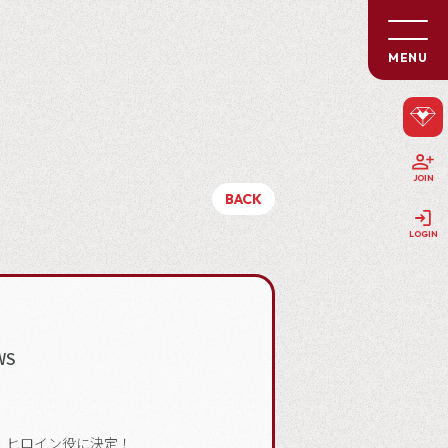
MENU
JOIN
BACK
LOGIN
WS
ム』ヒロイン役に決定！